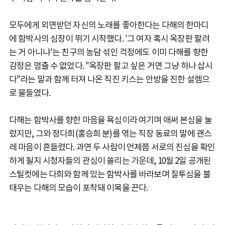
모두에게 외면받던 자신의 노래를 좋아한다는 다해의 한마디
에 함박사의 심장이 뛰기 시작했다. '그 여자 혹시 옥장판 팔려
는 거 아니냐'는 친구의 농담 섞인 걱정에도 이미 다해를 향한
감정은 멈출 수 없었다. "옥장판 팔고 싶은 거면 그냥 하나 삽시
다"라는 말과 함께 터져 나온 직진 키스는 안방을 진한 설렘으
로 물들였다.
다해는 함박사를 향한 마음을 욕심이라 여기며 애써 본심을 눌
렀지만, 그와 정다희(홍승희 분)를 엮는 직장 동료의 말에 괜스
레 마음이 흔들렸다. 과연 두 사람이 언제쯤 서로의 진심을 확인
하게 될지 시청자들의 관심이 쏠리는 가운데, 10월 2일 공개된
스틸컷에는 다희와 함께 있는 함박사를 바라보며 질투심을 불
태우는 다해의 모습이 포착돼 이목을 끈다.