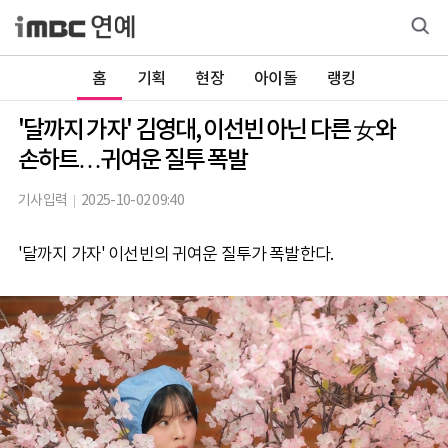
홈
기획
현장
아이돌
랭킹
'달까지 가자' 김영대, 이선빈 아닌 다른 女와
손하트…귀여운 질투 폭발
기사입력
2025-10-02 09:40
'달까지 가자' 이선빈의 귀여운 질투가 폭발한다.