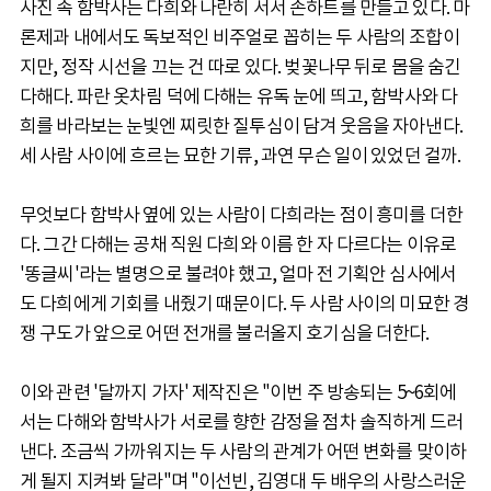
사진 속 함박사는 다희와 나란히 서서 손하트를 만들고 있다. 마
론제과 내에서도 독보적인 비주얼로 꼽히는 두 사람의 조합이
지만, 정작 시선을 끄는 건 따로 있다. 벚꽃나무 뒤로 몸을 숨긴
다해다. 파란 옷차림 덕에 다해는 유독 눈에 띄고, 함박사와 다
희를 바라보는 눈빛엔 찌릿한 질투심이 담겨 웃음을 자아낸다.
세 사람 사이에 흐르는 묘한 기류, 과연 무슨 일이 있었던 걸까.
무엇보다 함박사 옆에 있는 사람이 다희라는 점이 흥미를 더한
다. 그간 다해는 공채 직원 다희와 이름 한 자 다르다는 이유로
'똥글씨'라는 별명으로 불려야 했고, 얼마 전 기획안 심사에서
도 다희에게 기회를 내줬기 때문이다. 두 사람 사이의 미묘한 경
쟁 구도가 앞으로 어떤 전개를 불러올지 호기심을 더한다.
이와 관련 '달까지 가자' 제작진은 "이번 주 방송되는 5~6회에
서는 다해와 함박사가 서로를 향한 감정을 점차 솔직하게 드러
낸다. 조금씩 가까워지는 두 사람의 관계가 어떤 변화를 맞이하
게 될지 지켜봐 달라"며 "이선빈, 김영대 두 배우의 사랑스러운