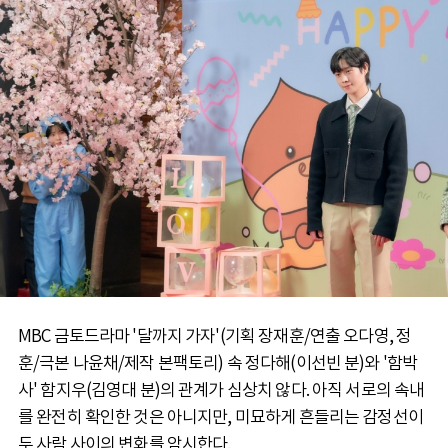
MBC 금토드라마 '달까지 가자'(기획 장재훈/연출 오다영, 정
훈/극본 나윤채/제작 본팩토리) 속 정다해(이선빈 분)와 '함박
사' 함지우(김영대 분)의 관계가 심상치 않다. 아직 서로의 속내
를 완전히 확인한 것은 아니지만, 미묘하게 흔들리는 감정선이
두 사람 사이의 변화를 암시한다.