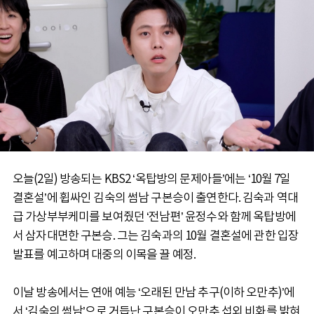
오늘(2일) 방송되는 KBS2 ‘옥탑방의 문제아들’에는 ‘10월 7일
결혼설’에 휩싸인 김숙의 썸남 구본승이 출연한다. 김숙과 역대
급 가상부부케미를 보여줬던 ‘전남편’ 윤정수와 함께 옥탑방에
서 삼자대면한 구본승. 그는 김숙과의 10월 결혼설에 관한 입장
발표를 예고하며 대중의 이목을 끌 예정.
이날 방송에서는 연애 예능 ‘오래된 만남 추구(이하 오만추)’에
서 ‘김숙의 썸남’으로 거듭난 구본승이 오만추 섭외 비화를 밝혀