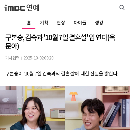
홈
기획
현장
아이돌
랭킹
구본승, 김숙과 '10월 7일 결혼설' 입 연다(옥
문아)
기사입력
2025-10-02 09:20
구본승이 ‘10월 7일 김숙과의 결혼설’에 대한 진실을 밝힌다.