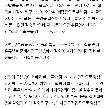
옥탑방을 핑크빛으로 물들인다. 그동안 숱한 연애프로그램 섭
외를 거절해 온 구본승이 ’오만추‘ 제작진으로부터 김숙이 출연
한다는 소식을 듣고 출연을 결심하게 됐다고 밝힌 것. 이를 잠자
코 듣고 있던 김숙은 “오빠, 저 때문에 오만추 출연하신 거예
요?”라며 수줍음을 감추지 못했다는 후문.
한편, 구본승을 향한 김숙의 특급 내조도 밝혀져 눈길을 끈다.
유튜브를 준비하던 구본승에게 김숙이 고가의 카메라 장비를
선물했다는 사실이 공개된 것.
심지어 구본승이 카메라를 선물한 김숙에게 개인적으로 영상
편지를 보낸 사실까지 밝혀져 옥탑방이 발칵 뒤집힌다. ’프로 연
참러‘ 주우재는 “이게 연애 아니에요?”라며 흥분을 감추지 못하
는 한편, 송은이도 “이건 프러포즈다”라며 본숙커플의 결혼설에
힘을 실었다. 이에 김숙은 구본승에게 단도직입적으로 영상 편