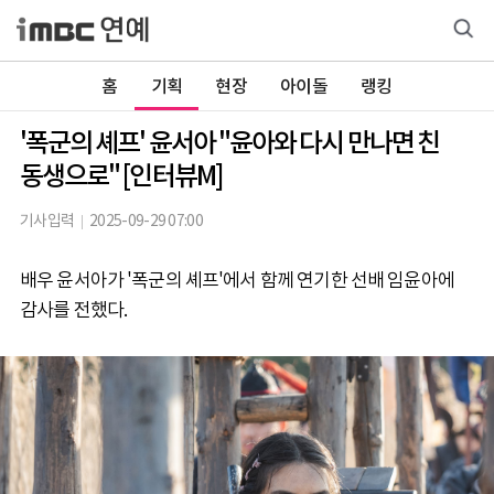
홈
기획
현장
아이돌
랭킹
'폭군의 셰프' 윤서아 "윤아와 다시 만나면 친
동생으로" [인터뷰M]
기사입력
2025-09-29 07:00
배우 윤서아가 '폭군의 셰프'에서 함께 연기한 선배 임윤아에
감사를 전했다.