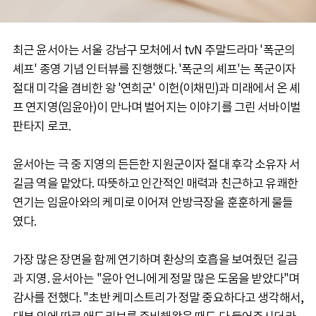
최근 윤서아는 서울 강남구 모처에서 tvN 주말드라마 '폭군의
셰프' 종영 기념 인터뷰를 진행했다. '폭군의 셰프'는 폭군이자
절대 미각을 겸비한 왕 '연희군' 이헌(이채민)과 미래에서 온 셰
프 연지영(임윤아)이 만나며 벌어지는 이야기를 그린 서바이벌
판타지 로코.
윤서아는 극 중 지영의 든든한 지원군이자 절대 후각 소유자 서
길금 역을 맡았다. 따뜻하고 인간적인 매력과 친근하고 유쾌한
연기는 임윤아와의 케미로 이어져 안방극장을 훈훈하게 물들
였다.
가장 많은 장면을 함께 연기하며 환상의 호흡을 보여줬던 길금
과 지영. 윤서아는 "윤아 언니에게 정말 많은 도움을 받았다"며
감사를 전했다. "초반 케미스트리가 정말 중요하다고 생각해서,