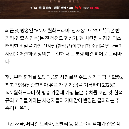
최근 첫 방송된 tvN 새 월화드라마 '신사장 프로젝트'(극본 반
기리·연출 신경수)는 전 레전드 협상가, 현 치킨집 사장인 미스
터리한 비밀을 가진 신사장(한석규)이 편법과 준법을 넘나들며
사건을 해결하고 정의를 구현해 내는 분쟁 해결 히어로 드라마
다.
첫방부터 화제를 모았다. 1회 시청률은 수도권 가구 평균 6.5%,
최고 7.9%(닐슨코리아 유료 가구 기준)를 기록하며 2025년
tvN 월화드라마 첫 방송 가운데 가장 높은 수치를 보인 것. 한석
규의 코믹물이라는 시청자들의 기대감이 반영된 결과라는 추
측이 나온다.
그간 사극, 메디컬 드라마, 스릴러 등 장르물의 색채가 짙은 작