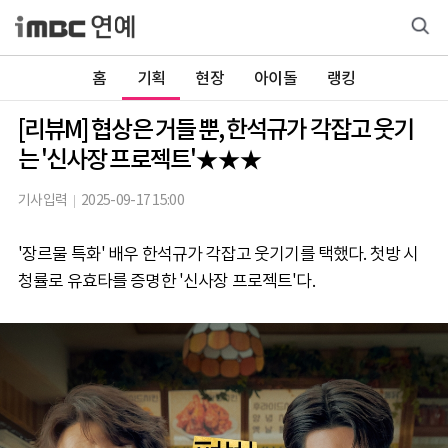
홈
기획
현장
아이돌
랭킹
[리뷰M] 협상은 거들 뿐, 한석규가 각잡고 웃기
는 '신사장 프로젝트'★★★
기사입력
2025-09-17 15:00
'장르물 특화' 배우 한석규가 각잡고 웃기기를 택했다. 첫방 시
청률로 유효타를 증명한 '신사장 프로젝트'다.