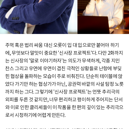
주먹 혹은 법리 싸움 대신 오롯이 입 대 입으로만 붙어야 하기
에, 무엇보다 말맛이 중요한 '신사장 프로젝트'다. 다만 2화까지
는 신사장의 '말로 이야기하자'는 의도가 무색하게, 각종 지인
찬스 그리고 우연에 우연이 겹친 극적인 상황들로 난항에 부딪
힌 협상을 돌파하는 모습이 주로 비춰진다. 단순히 테이블에 앉
았다 가기만 하는 협상가가 아닌, 공권력 바깥의 사설 탐정 노릇
까지 하는 그다. 그렇기에 '신사장 프로젝트'는 언뜻 추리극의
외피를 두른 것 같지만, 너무 편리하고 평이하게 주어지는 단서
와 이로 인한 클리셰들이 이 작품을 한 편의 깊이 있는 추리극으
로서 시청하기에 어렵게 만든다.