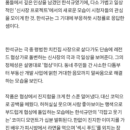
품들에서 깊은 인상을 남겼던 한석규였기에, 다소 가볍고 일상
적인 '신사장 프로젝트'에서의 새로운 모습이 시청자들의 관심
을 모이게 한 것. 한석규는 그 기대에 부응하듯 시청률로 응답한
셈이다.
한석규는 극 중 평범한 치킨집 사장으로 살다가도 단숨에 레전
드 협상가로 돌변하는 신사장의 극과 극 일상을 보여준다. 그의
정체성은 설명대로 '협상'이다. 동네 주민들 간 사소한 다툼부
터 부동산 개발 사업에 얽힌 거대한 음모까지 말싸움으로 해결
하는 모습을 보인다.
작품은 협상에서 진지함을 크게 한 스푼 덜어냈다. 대신 코믹으
로 공백을 메웠다. 허허실실 웃으며 사람 좋아보이는 행색으로
부드럽게 협상에 돌입하는 모습에는 한석규만의 '각잡고 웃기
는' 코미디 모먼트가 십분 발휘된다. 한없이 진지한 이미지를 가
진 배우가 피시방에서 라면을 먹으며 '섹시 푸드'를 외치는 장