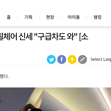
홈
기획
현장
아이돌
랭킹
휠체어 신세 "구급차도 와" [소
Select Lan
했다.