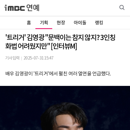
홈
기획
현장
아이돌
랭킹
'트리거' 김영광 "문백이는 참지 않지? 3인칭
화법 어려웠지만" [인터뷰M]
기사입력
2025-07-31 15:47
배우 김영광이 '트리거'에서 펼친 여러 열연을 언급했다.