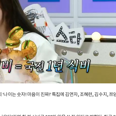
회 ‘나이는 숫자! 마음이 진짜!’ 특집에 김연자, 조혜련, 김수지, 쯔