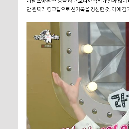
이날 쯔양은 “먹방을 하다 보니까 식비가 진짜 많이 나
만 원짜리 킹크랩으로 신기록을 경신한 것. 이에 김국진