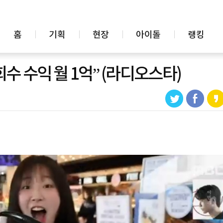
홈
기획
현장
아이돌
랭킹
회수 수익 월 1억” (라디오스타)