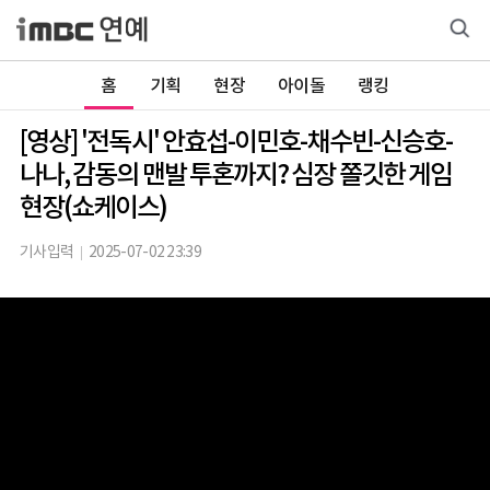
홈
기획
현장
아이돌
랭킹
[영상] '전독시' 안효섭-이민호-채수빈-신승호-
나나, 감동의 맨발 투혼까지? 심장 쫄깃한 게임
현장(쇼케이스)
기사입력
2025-07-02 23:39