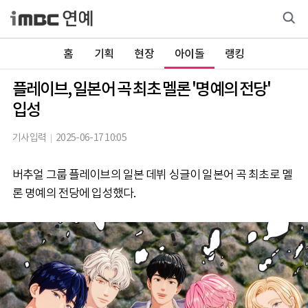
홈
기획
현장
아이돌
랭킹
플레이브, 일본어 곡 최초 멜론 '명예의 전당'
입성
기사입력
2025-06-17 10:05
버추얼 그룹 플레이브의 일본 데뷔 싱글이 일본어 곡 최초로 멜
론 명예의 전당에 입성했다.