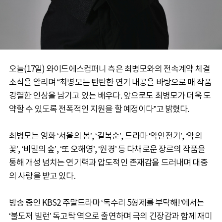
오늘(17일) 와이드에스컴퍼니 측은 최병모와의 전속계약 체결
소식을 알리며 “최병모는 탄탄한 연기 내공을 바탕으로 매 작품
강렬한 인상을 남기고 있는 배우다. 앞으로도 최병모가 더욱 도
약할 수 있도록 전폭적인 지원을 할 예정이다”고 밝혔다.
최병모는 영화 ‘서울의 봄’, ‘길복순’, 드라마 ‘악인전기’, ‘악의
꽃’, ‘비밀의 숲’, ‘또 오해영’, ‘원경’ 등 다채로운 장르의 작품을
통해 개성 넘치는 연기력과 압도적인 존재감을 드러내며 대중
의 사랑을 받고 있다.
방송 중인 KBS2 주말드라마 ‘독수리 5형제를 부탁해!’에서는
‘불도저 빌런’ 독고탁 역으로 출연하며 극의 긴장감과 함께 재미