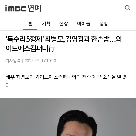
홈
기획
현장
아이돌
랭킹
'독수리 5형제' 최병모, 김영광과 한솥밥…와
이드에스컴퍼니行
기사입력
2025-06-17 10:00
배우 최병모가 와이드에스컴퍼니와의 전속 계약 소식을 알렸
다.