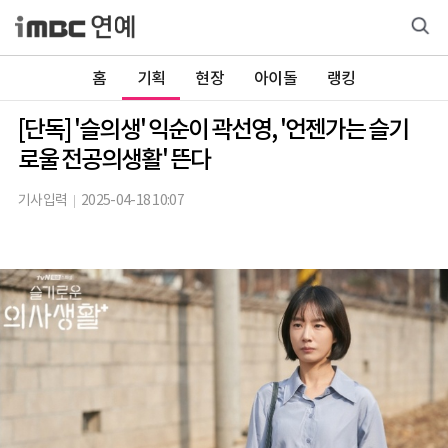
홈
기획
현장
아이돌
랭킹
[단독] '슬의생' 익순이 곽선영, '언젠가는 슬기
로울 전공의생활' 뜬다
기사입력
2025-04-18 10:07