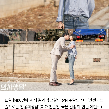
18일 iMBC연예 취재 결과 곽선영의 tvN 주말드라마 '언젠가는
슬기로울 전공의생활'(이하 언슬전·극본 김송희·연출 이민수)