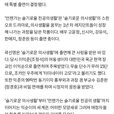
에 특별 출연이 결정됐다.
'언젠가는 슬기로울 전공의생활'은 '슬기로운 의사생활'의 스핀
오프 드라마로, 의사생활을 꿈꾸는 1년 차 레지던트들이 성장
해 나가는 과정을 담은 작품이다. 배우 고윤정, 신시아, 강유석,
한예지, 정준원 등이 출연 중이다.
곽선영은 '슬기로운 의사생활'에 출연해 큰 사랑을 받은 바 있
다. 당시 이익준(조정석)의 여동생이자 대한민국 육군 현역 장
교인 이익순으로 출연하며 주목받았다. 무술 단수가 무려 15단
으로, 조카인 우주에게 '터미네이터 고모'라고 불리기도 했다.
또한 익준의 99학번 동기이자 흉부외과 과장 겸 부교수 김준완
(정경호)과 비밀 연애를 하며 시청자의 응원을 받았다.
'슬기로운 의사생활'부터 '언젠가는 슬기로울 전공의 생활'까지
이어지는 익순이의 세계관. 어떠한 모양새로 그려져 애청자들