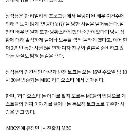
공개해 귀를 번쩍이게 했다고.
정석용은 한 리얼리티 프로그램에서 무당이 된 배우 이건주에
의해 의도치 않게 '연밍아웃(?)'을 당한 사실을 털어놓는다. 절
친인 배우 임원희 또한 당황스러워했던 순간이었다며 당시 상
황에 대해 솔직하게 털어놔 모두를 깜짝 놀라게 했다고. 이어 현
재 2년 반 동안 사귄 5살 연하 여자 친구와 결혼을 준비하고 있
다는 사실도 밝혀 눈길을 끈다.
정석용의 인간적인 매력과 반전 토크는 오는 16일 수요일 밤 10
시 30분 방송되는 MBC '라디오스타'에서 공개된다.
한편, '라디오스타'는 어디로 튈지 모르는 MC들의 입담으로 게
스트들의 진짜 이야기를 끌어내는 독보적 토크쇼로 꾸준한 사
랑을 받고 있다.
iMBC연예 유정민 | 사진출처 MBC