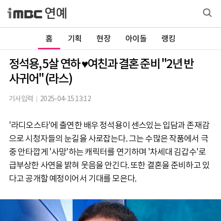
홈
기획
현장
아이돌
랭킹
정석용, 5살 연하 ♥여친과 결혼 준비 "2년 반
사귀어" (라스)
기사입력
2025-04-15 13:12
'라디오스타'에 출연한 배우 정석용이 센스있는 입담과 존재감
으로 시청자들의 눈길을 사로잡는다. 그는 수많은 작품에서 극
중 안타깝게 '사망'하는 캐릭터를 연기하며 '차세대 김갑수'로
급부상한 사연을 밝혀 웃음을 안긴다. 또한 결혼을 준비하고 있
다고 공개할 예정이어서 기대를 모은다.