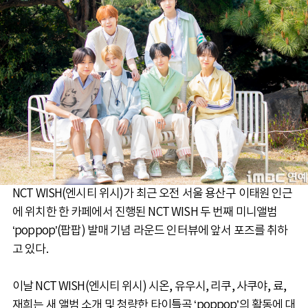
NCT WISH(엔시티 위시)가 최근 오전 서울 용산구 이태원 인근
에 위치한 한 카페에서 진행된 NCT WISH 두 번째 미니앨범
‘poppop’(팝팝) 발매 기념 라운드 인터뷰에 앞서 포즈를 취하
고 있다.
이날 NCT WISH(엔시티 위시) 시온, 유우시, 리쿠, 사쿠야, 료,
재희는 새 앨범 소개 및 청량한 타이틀곡 ‘poppop’의 활동에 대