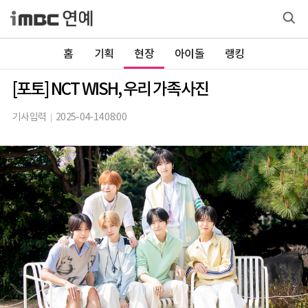
홈
기획
현장
아이돌
랭킹
[포토] NCT WISH, 우리 가족사진
기사입력
2025-04-14 08:00