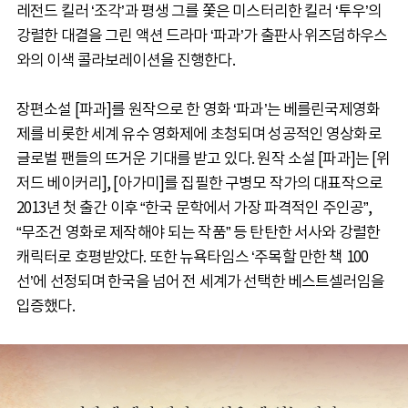
레전드 킬러 ‘조각’과 평생 그를 쫓은 미스터리한 킬러 ‘투우’의
강렬한 대결을 그린 액션 드라마 ‘파과’가 출판사 위즈덤하우스
와의 이색 콜라보레이션을 진행한다.
장편소설 [파과]를 원작으로 한 영화 ‘파과’는 베를린국제영화
제를 비롯한 세계 유수 영화제에 초청되며 성공적인 영상화로
글로벌 팬들의 뜨거운 기대를 받고 있다. 원작 소설 [파과]는 [위
저드 베이커리], [아가미]를 집필한 구병모 작가의 대표작으로
2013년 첫 출간 이후 “한국 문학에서 가장 파격적인 주인공”,
“무조건 영화로 제작해야 되는 작품” 등 탄탄한 서사와 강렬한
캐릭터로 호평받았다. 또한 뉴욕타임스 ‘주목할 만한 책 100
선’에 선정되며 한국을 넘어 전 세계가 선택한 베스트셀러임을
입증했다.