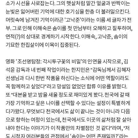
소가 시선을 사로잡는다. 그의 햇살처럼 말간 얼굴과 반짝이는
눈빛은 잃어버린 기억에 대한 호기심을 한층 더 불러일으킨다.
머릿속에 남겨진 기억이라곤 '고낙준'이라는 이름 세 글자가 전
부. 그로 인해 이해숙은 솜이를 첫 만남부터 오해하고 질투하며,
연적(?)의 상대로 경계하기 시작한다. 이해숙, 고낙준, 솜이의
기묘한 한집살이에 이목이 집중된다.
영화 '조선명탐정: 각시투구꽃의 비밀'의 인연을 시작으로, 김
석윤 감독과 네 번째 작업이라는 한지민은 “감독님께서 김혜자
선생님과 다시 한번 작품을 하신다는 소식에 어떤 역할이라도
꼭 함께하고 싶었다”라고 망설임 없었던 합류 이유를 밝혔다.
또 “대본을 받고 밤을 새울 정도로 재미있게 봤다. 천국에 갈 때
가장 기억하고 싶은 나이를 선택할 수 있다는 설정이 특별하게
다가왔다. 무엇보다 천국에서도 삶이 끝나는 것이 아니라 다음
으로 향하는 여정이 있는데, 천국에서도 이곳의 삶처럼 잘 살아
내야 한다는 이야기가 이 작품만의 차별점인 것 같다”라며, “저
도 시청자 여러분들의 관점에서 '솜이는 어떤 존재일까?'라는