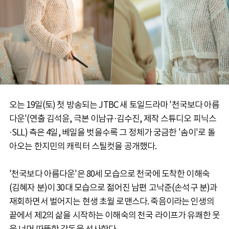
오는 19일(토) 첫 방송되는 JTBC 새 토일드라마 '천국보다 아름
다운'(연출 김석윤, 극본 이남규·김수진, 제작 스튜디오 피닉스
·SLL) 측은 4일, 베일을 벗을수록 그 정체가 궁금한 '솜이'로 돌
아오는 한지민의 캐릭터 스틸컷을 공개했다.
'천국보다 아름다운'은 80세 모습으로 천국에 도착한 이해숙
(김혜자 분)이 30대 모습으로 젊어진 남편 고낙준(손석구 분)과
재회하면서 벌어지는 현생 초월 로맨스다. 죽음이라는 인생의
끝에서 제2의 삶을 시작하는 이해숙의 천국 라이프가 유쾌한 웃