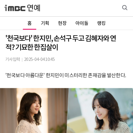
홈
기획
현장
아이돌
랭킹
'천국보다' 한지민, 손석구 두고 김혜자와 연
적? 기묘한 한집살이
기사입력
2025-04-04 10:45
'천국보다 아름다운' 한지민이 미스터리한 존재감을 발산한다.