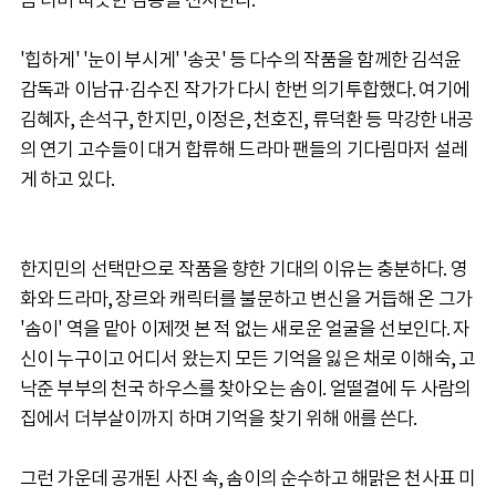
음 너머 따뜻한 감동을 선사한다.
'힙하게' '눈이 부시게' '송곳' 등 다수의 작품을 함께한 김석윤
감독과 이남규·김수진 작가가 다시 한번 의기투합했다. 여기에
김혜자, 손석구, 한지민, 이정은, 천호진, 류덕환 등 막강한 내공
의 연기 고수들이 대거 합류해 드라마 팬들의 기다림마저 설레
게 하고 있다.
한지민의 선택만으로 작품을 향한 기대의 이유는 충분하다. 영
화와 드라마, 장르와 캐릭터를 불문하고 변신을 거듭해 온 그가
'솜이' 역을 맡아 이제껏 본 적 없는 새로운 얼굴을 선보인다. 자
신이 누구이고 어디서 왔는지 모든 기억을 잃은 채로 이해숙, 고
낙준 부부의 천국 하우스를 찾아오는 솜이. 얼떨결에 두 사람의
집에서 더부살이까지 하며 기억을 찾기 위해 애를 쓴다.
그런 가운데 공개된 사진 속, 솜이의 순수하고 해맑은 천사표 미