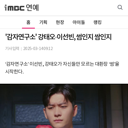
홈
기획
현장
아이돌
랭킹
'감자연구소' 강태오·이선빈, 썸인지 쌈인지
기사입력
2025-03-14 09:12
‘감자연구소’ 이선빈, 강태오가 자신들만 모르는 대환장 ‘썸’을
시작한다.