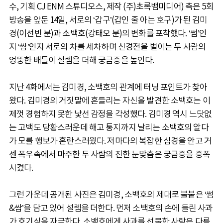
수, 기획 CJ ENM 스튜디오스, 제작 (주)초록뱀미디어) 측은 5회
방송을 앞둔 14일, 서로의 ‘갑구’(갑인 줄 아는 호구)가 된 김미
경(이선빈 분)과 소백호(강태오 분)의 변화를 포착했다. ‘썸’인
지 ‘쌈’인지 서로의 차를 세차하며 신경전을 벌이는 두 사람의
엉뚱한 배틀이 설렘을 더해 궁금증을 높인다.
지난 4화에서는 김미경, 소백호의 관계에 터닝 포인트가 찾아
왔다. 김미경의 거짓말에 흔들리는 자신을 발견한 소백호는 이
제껏 경험하지 못한 낯선 감정을 각성했다. 김미경 역시 느닷없
는 고백도 당황스러운데 해고 통지까지 날리는 소백호의 알다
가 모를 행보가 혼란스러웠다. 저마다의 복잡한 심경을 안고 거
센 폭우속에서 마주한 두 사람의 진한 눈맞춤은 궁금증을 증폭
시켰다.
그런 가운데 공개된 사진은 김미경, 소백호의 제대로 불붙은 ‘썸
&쌈’을 담고 있어 설렘을 더한다. 먼저 소백호의 손에 들린 사과
가 호기심을 자극한다. 소백호에게 사과를 선물한 사람은 다름