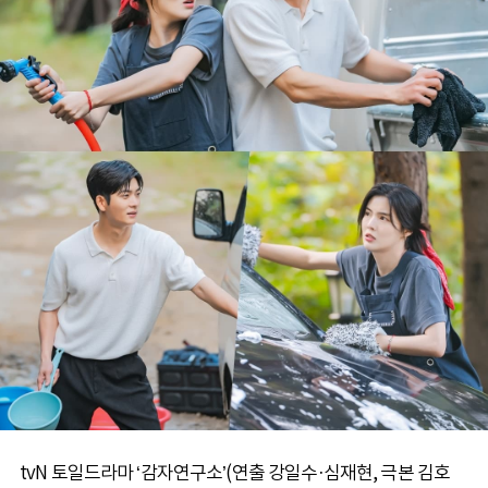
tvN 토일드라마 ‘감자연구소’(연출 강일수·심재현, 극본 김호