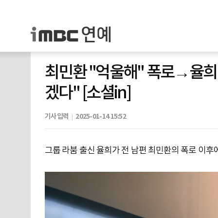
최민환 "억울해" 폭로→율희 
겠다" [소셜in]
기사입력
2025-01-14 15:52
그룹 라붐 출신 율희가 전 남편 최민환의 폭로 이후