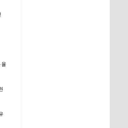
전
 율
권
유