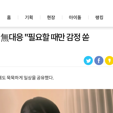
홈
기획
현장
아이돌
랭킹
無대응 "필요할 때만 감정 쏟
에도 묵묵하게 일상을 공유했다.