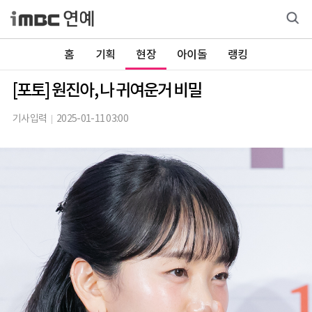
홈
기획
현장
아이돌
랭킹
[포토] 원진아, 나 귀여운거 비밀
기사입력
2025-01-11 03:00