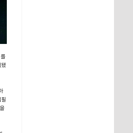
회를
획됐
아
집필
감을