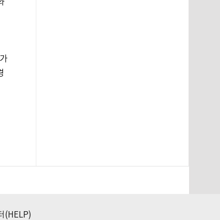
와
작가
경
(HELP)