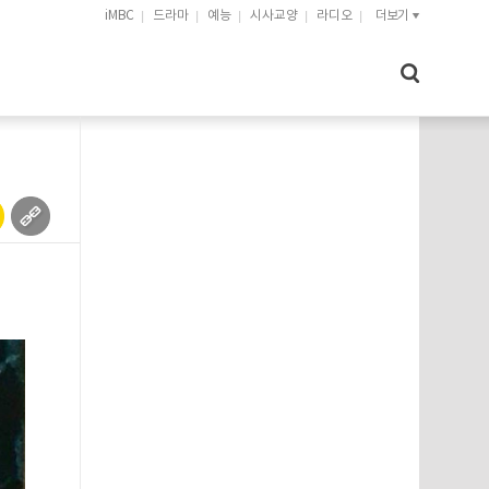
iMBC
드라마
예능
시사교양
라디오
더보기