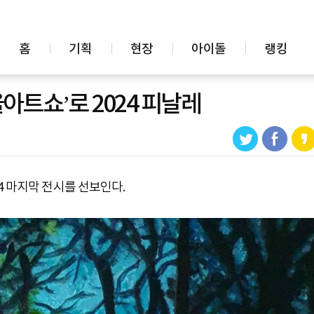
홈
기획
현장
아이돌
랭킹
울아트쇼’로 2024 피날레
4 마지막 전시를 선보인다.