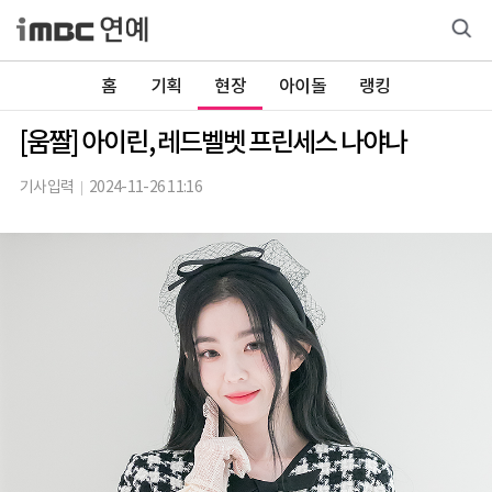
홈
기획
현장
아이돌
랭킹
[움짤] 아이린, 레드벨벳 프린세스 나야나
기사입력
2024-11-26 11:16