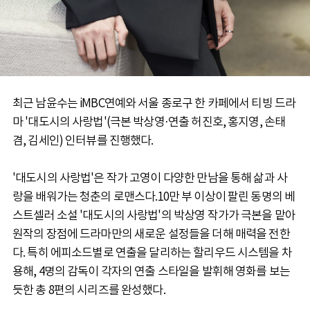
최근 남윤수는 iMBC연예와 서울 종로구 한 카페에서 티빙 드라
마 '대도시의 사랑법'(극본 박상영·연출 허진호, 홍지영, 손태
겸, 김세인) 인터뷰를 진행했다.
'대도시의 사랑법'은 작가 고영이 다양한 만남을 통해 삶과 사
랑을 배워가는 청춘의 로맨스다.10만 부 이상이 팔린 동명의 베
스트셀러 소설 '대도시의 사랑법'의 박상영 작가가 극본을 맡아
원작의 장점에 드라마만의 새로운 설정들을 더해 매력을 전한
다. 특히 에피소드별로 연출을 달리하는 할리우드 시스템을 차
용해, 4명의 감독이 각자의 연출 스타일을 발휘해 영화를 보는
듯한 총 8편의 시리즈를 완성했다.