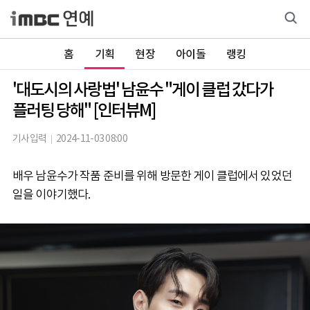
홈
기획
현장
아이돌
랭킹
'대도시의 사랑법' 남윤수 "게이 클럽 갔다가
플러팅 당해" [인터뷰M]
기사입력
2024-11-03 08:00
배우 남윤수가 작품 준비를 위해 방문한 게이 클럽에서 있었던
일을 이야기했다.