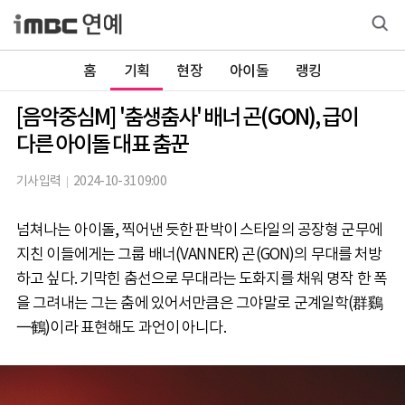
홈
기획
현장
아이돌
랭킹
[음악중심M] '춤생춤사' 배너 곤(GON), 급이
다른 아이돌 대표 춤꾼
기사입력
2024-10-31 09:00
넘쳐나는 아이돌, 찍어낸 듯한 판박이 스타일의 공장형 군무에
지친 이들에게는 그룹 배너(VANNER) 곤(GON)의 무대를 처방
하고 싶다. 기막힌 춤선으로 무대라는 도화지를 채워 명작 한 폭
을 그려내는 그는 춤에 있어서만큼은 그야말로 군계일학(群鷄
一鶴)이라 표현해도 과언이 아니다.