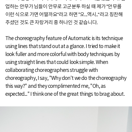
업하는 안무가 님들이 안무로 고군분투 하실 때 제가 ”안무를
이런 식으로 가면 어떨까요“라고 하면 ”오...역시..“라고 칭찬해
주셨던 것도 큰 자랑거리 중 하나인 것 같습니다.
The choreography feature of Automatic is its technique
using lines that stand out at a glance. I tried to make it
look fuller and more colorful with body techniques by
using straight lines that could look simple. When
collaborating choreographers struggle with
choreography, I say, "Why don't we do the choreography
this way?" and they complimented me, "Oh, as
expected..." I think one of the great things to brag about.