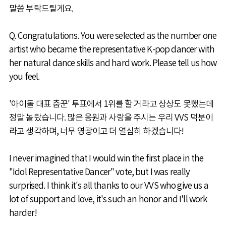
말씀 부탁드릴게요.
Q. Congratulations. You were selected as the number one
artist who became the representative K-pop dancer with
her natural dance skills and hard work. Please tell us how
you feel.
'아이돌 대표 춤꾼' 투표에서 1위를 할 거라고 상상도 못했는데
정말 놀랐습니다. 많은 응원과 사랑을 주시는 우리 VVS 덕분이
라고 생각하며, 너무 영광이고 더 열심히 하겠습니다!
I never imagined that I would win the first place in the
"Idol Representative Dancer" vote, but I was really
surprised. I think it's all thanks to our VVS who give us a
lot of support and love, it's such an honor and I'll work
harder!