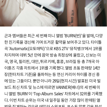
곤과 멤버들은 최근 세 번째 미니 앨범 'BURN(번)'을 발매, 다양
한 진기록을 갱신해 가며 뜨거운 활약을 보여주고 있다. 타이틀
곡 'Automatic(오토매틱)'으로 KBS 2TV ‘뮤직뱅크’에서 1위를
차지하며 데뷔 5년 만에 음악 방송 최정상에 올랐고, 신보는 미
국, 영국, 필리핀, 대만, 튀르키예, 홍콩, 브라질 등 총 7개국 아
이튠즈 각종 차트에서 1위를 기록했다. 앨범 초동 판매량 14만
장(한터차트 기준)을 돌파하는 등 연신 커리어 하이를 경신 중
에 있는 그들이다. 뿐만 아니라 29일(현지시간) 발표된 미국 빌
보드 최신 차트 및 뉴스에 따르면 VANNER(배너)의 세 번째 미
니 앨범 ’BURN’이 ‘Top Album Sales’ 차트에서 32위를 기록했
다. 이번 차트 순위는 미국 내 일주일 동안 가장 많이 판매된 앨
범을 집계하는 것으로 테일러 스위프트, 포스트 말론 같은 전설