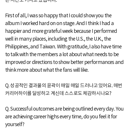
는 시간도 가지고 있습니다.
First of all, I was so happy that I could show you the
album I worked hard on on stage. And I think I had a
happier and more grateful week because I performed
well in many places, including the U.S., the U.K., the
Philippines, and Taiwan. With gratitude, I also have time
to talk with the members a lot about what needs to be
improved or directions to show better performances and
think more about what the fans will like.
Q. 성공적인 결과물의 윤곽이 매일 매일 드러나고 있어요. 매번
커리어하이를 달성하고 계신데 스스로도 체감하시나요?
Q. Successful outcomes are being outlined every day. You
are achieving career highs every time, do you feel it for
yourself?