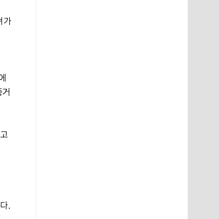
녀가
텔에
증거
하고
다.