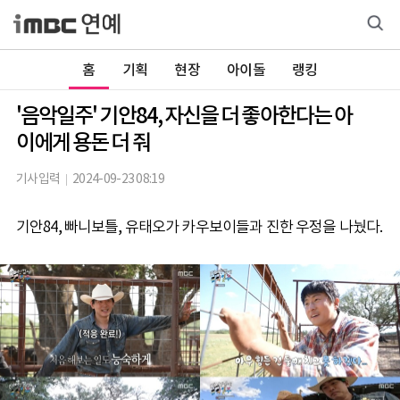
홈
기획
현장
아이돌
랭킹
'음악일주' 기안84, 자신을 더 좋아한다는 아
이에게 용돈 더 줘
기사입력
2024-09-23 08:19
기안84, 빠니보틀, 유태오가 카우보이들과 진한 우정을 나눴다.