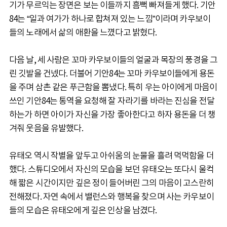
기가 무르익는 장면은 보는 이들까지 흠뻑 빠져들게 했다. 기안
84는 “일과 여가가 하나로 합쳐져 있는 느낌”이라며 카우보이
들의 노래에서 삶의 애환을 느꼈다고 밝혔다.
다음 날, 세 사람은 꼬마 카우보이들의 얼굴과 목장의 풍경을 그
린 깃발을 건넸다. 더불어 기안84는 꼬마 카우보이들에게 용돈
을 주며 삼촌 같은 푸근함을 뽐냈다. 특히 우는 아이에게 마음이
쓰인 기안84는 통역을 요청해 잘 자라기를 바라는 진심을 전달
하는가 하면 아이가 자신을 가장 좋아한다고 하자 용돈을 더 챙
겨줘 웃음을 유발했다.
유태오 역시 작별을 앞두고 아쉬움의 눈물을 흘려 먹먹함을 더
했다. 스튜디오에서 자신의 모습을 보던 유태오는 또다시 울컥
해 짧은 시간이지만 깊은 정이 들어버린 그의 마음이 고스란히
전해졌다. 자연 속에서 밸런스와 행복을 찾으며 사는 카우보이
들의 모습은 유태오에게 깊은 인상을 남겼다.