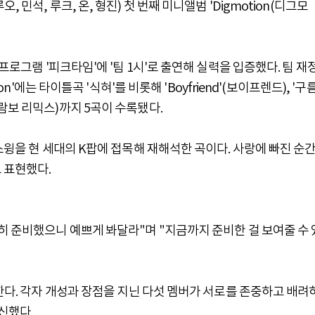
민석, 루크, 온, 형진) 첫 번째 미니앨범 'Digmotion(디그모
프로그램 '피크타임'에 '팀 1시'로 출연해 실력을 입증했다. 팀 재
n'에는 타이틀곡 '식혀'를 비롯해 'Boyfriend'(보이프렌드), '구
x)'(람보 리믹스)까지 5곡이 수록됐다.
스윙을 현 세대의 K팝에 접목해 재해석한 곡이다. 사랑에 빠진 순
 표현했다.
히 준비했으니 예쁘게 봐달라"며 "지금까지 준비한 걸 보여줄 수 
뜻한다. 각자 개성과 장점을 지닌 다섯 멤버가 서로를 존중하고 배려
신했다.