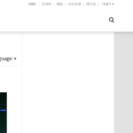
iMBC
드라마
예능
시사교양
라디오
더보기
guage
▼