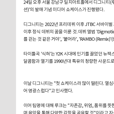
24일 오후 서울 강남구 일지아트홀에서 디그니티(루오, 
션)'의 발매 기념 미디어 쇼케이스가 진행됐다.
디그니티는 2022년 프리데뷔 이후 JTBC 서바이벌 
이후 정식 데뷔의 꿈을 이룬 것. 데뷔 앨범 'Digmotio
를 걷는 것 같은 거야', '붙어라', 'RAMBO (Remi
타이틀곡 '식혀'는 Y2K 시대에 인기를 끌었던 뉴잭
달콤함과 열기를 1990년대 특유의 청량한 사운드로
이날 디그니티는 "첫 쇼케이스라 많이 떨린다. 열심
어 영광스럽다"고 인사했다.
이어 팀명에 대해 루크는 "자존감, 위엄, 품위를 
며 음악을 통해 다양한 감정을 공유할 것"이라고 자