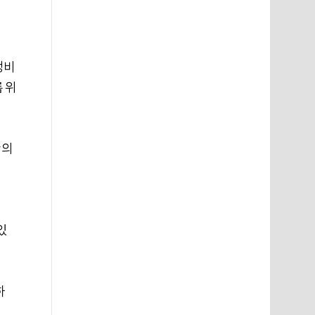
정비
름 위
간의
있
하