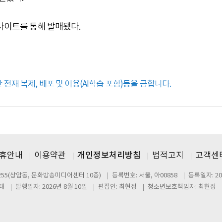
원사이트를 통해 발매됐다.
전재 복제, 배포 및 이용(AI학습 포함)등을 금합니다.
제휴안내
이용약관
개인정보처리방침
법적고지
고객센터
255(상암동, 문화방송미디어센터 10층)
등록번호: 서울, 아00858
등록일자: 20
태
발행일자: 2026년 8월 10일
편집인: 최현정
청소년보호책임자: 최현정