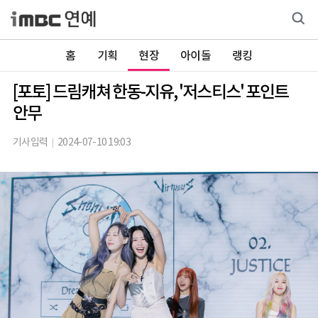
홈
기획
현장
아이돌
랭킹
[포토] 드림캐쳐 한동-지유, '저스티스' 포인트
안무
기사입력
2024-07-10 19:03