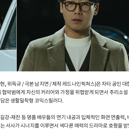
동현, 위득규 / 극본 남지연 / 제작 레드나인픽쳐스)은 자타 공인 대
를 협박범에게 자신의 커리어와 가정을 위협받게 되면서 추리소설
 담은 생활밀착형 코믹스릴러다.
안길강-재찬 등 명품 배우들의 연기 내공과 입체적인 화면 연출력, 
는 서사가 시너지를 이루면서 색다른 매력의 드라마로 호평을 받