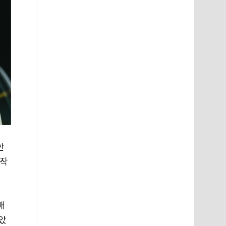
한
 작
배
았