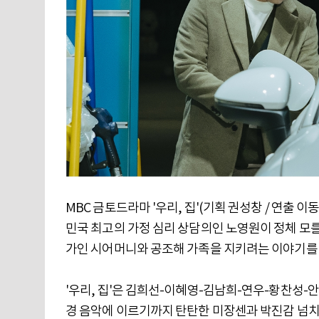
MBC 금토드라마 '우리, 집'(기획 권성창 / 연출 이
민국 최고의 가정 심리 상담의인 노영원이 정체 모
가인 시어머니와 공조해 가족을 지키려는 이야기를
'우리, 집'은 김희선-이혜영-김남희-연우-황찬성-
경 음악에 이르기까지 탄탄한 미장센과 박진감 넘치