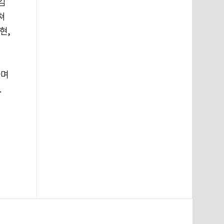
김
쳐
현,
라며
.