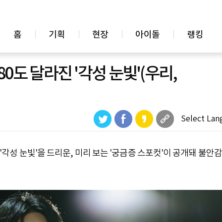
홈
기획
현장
아이돌
랭킹
0도 달라진 '각성 눈빛'(우리,
Select Lan
진 '각성 눈빛'을 드리운, 미리 보는 '궁금증 스포컷'이 공개돼 불안