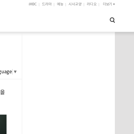
iMBC
드라마
예능
시사교양
라디오
더보기
guage
▼
감을