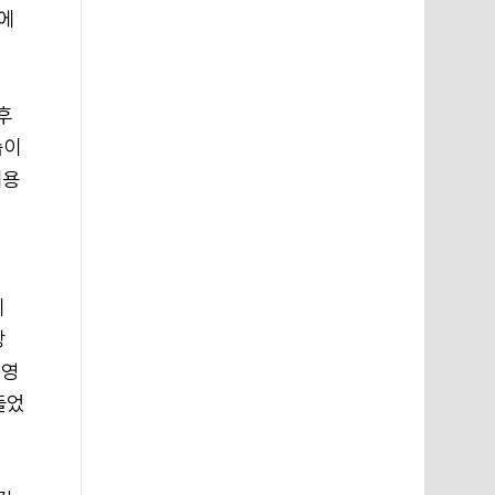
위에
후
습이
내용
이
장
노영
들었