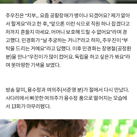
주우진은 “치부... 요즘 공황장애가 병이나 되겠어요? 제가 알아
서 할게요”라고 한 후, “앞으론 이런 식으로 직원 하나 잡겠다고
저까지 흔들지 마세요. 어머니 보호해 드릴 수 없어요”라며 경
고했다. 민경화가 “날 추궁하는 거니?”라고 하자, 주우진이 “부
탁을 드리는 거예요”라고 답했다. 이후 민경화는 장명철(공정환
분)을 만나 “우진이가 많이 컸어요. 독립을 하고 싶은가 봐요”라
며 못마땅한 기색을 보였다.
방송 말미, 용수정과 여의주(서준영 분)가 절에서 다시 만났다.
사다리에서 삐끗한 여의주가 용수정 품으로 떨어지는 모습에
서 13회가 마무리됐다.