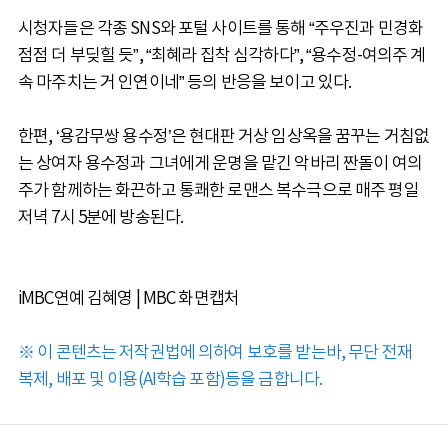
시청자들은 각종 SNS와 포털 사이트를 통해 “주우진과 민경화
점점 더 부딪힐 듯”, “최혜라 집착 심각하다”, “용수정-여의주 계
속 마주치는 거 인연이네” 등의 반응을 보이고 있다.
한편, ‘용감무쌍 용수정’은 현대판 거상 임상옥을 꿈꾸는 거침없
는 상여자 용수정과 그녀에게 운명을 맡긴 악바리 짠돌이 여의
주가 함께하는 화끈하고 통쾌한 로맨스 복수극으로 매주 평일
저녁 7시 5분에 방송된다.
iMBC연예 김혜영 | MBC 화면캡처
※ 이 콘텐츠는 저작권법에 의하여 보호를 받는바, 무단 전재
복제, 배포 및 이용(AI학습 포함)등을 금합니다.