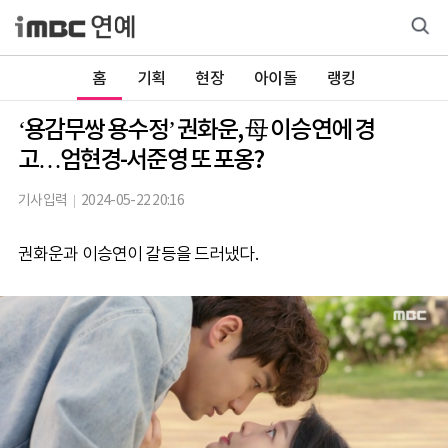
홈
기획
현장
아이돌
랭킹
‘용감무쌍 용수정’ 권화운, 母 이승연에 경
고…엄현경-서준영 또 포옹?
기사입력
2024-05-22 20:16
권화운과 이승연이 갈등을 드러냈다.