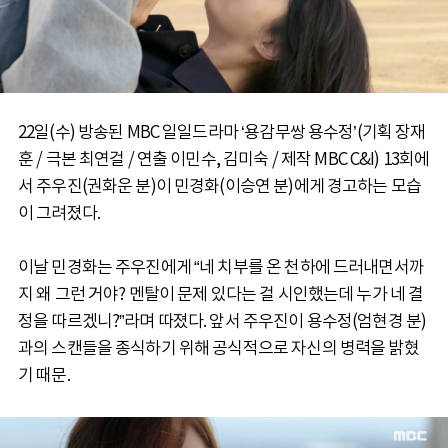
22일(수) 방송된 MBC 일일드라마 ‘용감무쌍 용수정’(기획 장재
훈 / 극본 최연걸 / 연출 이민수, 김미숙 / 제작 MBC C&I) 13회에
서 주우진(권화운 분)이 민경화(이승연 분)에게 경고하는 모습
이 그려졌다.
이날 민경화는 주우진에게 “네 치부를 온 천하에 드러내면서까
지 왜 그런 거야? 멘탈이 문제 있다는 걸 시인했는데 누가 네 결
정을 따르겠니?”라며 따졌다. 앞서 주우진이 용수정(엄현경 분)
과의 스캔들을 종식하기 위해 공식적으로 자신의 병력을 밝혔
기 때문.