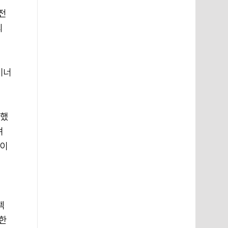
전
의
이너
뜻했
려
 이
펙
연한