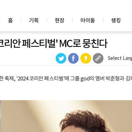
홈
기획
현장
아이돌
랭킹
4 코리안 페스티벌' MC로 뭉친다
Select Lan
축제, '2024 코리안 페스티벌'에 그룹 god의 멤버 박준형과 김