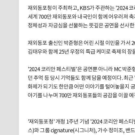
재외동포청이 주최하고, KBS가 주관하는 '2024 
세계 700만 재외동포와 내국인이 함께 어우러져 축
정체성과 자긍심을 선물하는 뜻깊은 공연을 선사한
재외동포 출신인 박준형은 어린 시절 이민을 가서 
김태우와 함께 25년 우정의 특급 케미로 축제의 장을
'2024 코리안 페스티벌'은 공연뿐 아니라 MC 
던 추억 등 당시 기억들도 함께 담을 예정이다. 최
화제가 되기도 한만큼 어떤 이야기를 털어놓을지 궁
야기를 나누며 700만 재외동포들의 공감을 이끌 예
'재외동포청' 개청 1주년 기념 '2024 코리안 페스
스)와 그룹 cignature(시그니처), 가수 정미조,