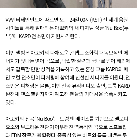
VV엔터테인먼트에 따르면 오는 24일 00시(KST) 전 세계 음원
사이트를 통해 발매되는 아뽀키의 새 디지털 싱글 'Nu Boo(누
부)'에 KARD 전소민이 지원사격한다.
이번 앨범은 아뽀키의 다채로운 콘셉트 소화력과 독보적인 에
너지가 빛나는 영어 곡으로, 탁월한 실력과 국내를 넘어 해외에
서도 괄목할 만한 성적을 기록하고 있는 혼성 그룹 KARD의 메
인 보컬 전소민이 피처링에 참여해 신선한 시너지를 이뤘다. 전
소민은 피처링은 물론, 이번 신곡 뮤직비디오 출연, 그룹 KARD
완전체 댄스 챌린지까지 예고해 팬들의 기대감을 증폭시키고
있다.
아뽀키의 신곡 'Nu Boo'는 드럼 앤 베이스를 기반으로 멜로디
요소와 부드러운 전환이 어우러진 역동적인 곡으로 소프트팝
과 EDM 장르가 융합됐다. 중독성 있는 비트와 툭툭 내뱉는 듯