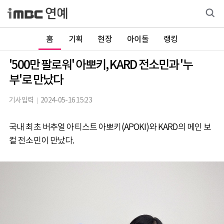
홈
기획
현장
아이돌
랭킹
'500만 팔로워' 아뽀키, KARD 전소민과 '누
부'로 만났다
기사입력
2024-05-16 15:23
국내 최초 버추얼 아티스트 아뽀키(APOKI)와 KARD의 메인 보
컬 전소민이 만났다.