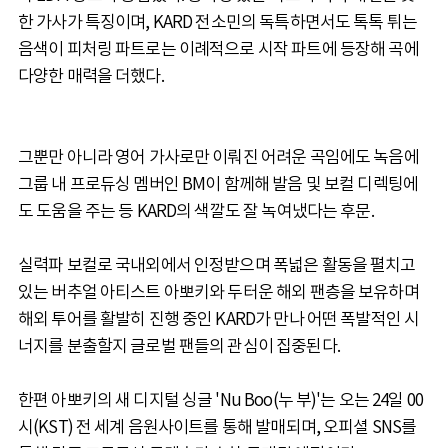
한 가사가 특징이며, KARD 전소민의 독특하면서도 톡톡 튀는
음색이 피처링 파트로는 이례적으로 시작 파트에 등장해 곡에
다양한 매력을 더했다.
그뿐만 아니라 영어 가사로만 이뤄진 어려운 곡임에도 녹음에
그룹 내 프로듀싱 멤버인 BM이 함께해 발음 및 보컬 디렉팅에
도 도움을 주는 등 KARD의 색깔도 잘 녹여냈다는 후문.
실력파 보컬로 국내외에서 인정받으며 폭넓은 활동을 펼치고
있는 버추얼 아티스트 아뽀키와 두터운 해외 팬층을 보유하며
해외 투어를 활발히 진행 중인 KARD가 만나 어떤 폭발적인 시
너지를 분출할지 글로벌 팬들의 관심이 집중된다.
한편 아뽀키의 새 디지털 싱글 'Nu Boo(누 부)'는 오는 24일 00
시(KST) 전 세계 음원사이트를 통해 발매되며, 오피셜 SNS를