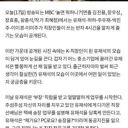
오늘(17일) 방송되는 MBC ‘놀면 뭐하니?’(연출 김진용, 장우성,
장효종, 왕종석/작가 최혜정)에서는 유재석-하하-주우재-박진
주-이이경-이미주가 직장인들이 쓰는 반차 4시간을 알차게 즐
기는 모습이 공개된다.
이런 가운데 공개된 사진 속에는 K-직장인이 된 유재석의 모습
이 담겨 있어 눈길을 끈다. 갑자기 어느 중소기업에 끌려간 유재
석은 뻘쭘하게 선 채 일을 받고 있다. 출근하자마자 벌써 퇴근
생각이 절실한(?) 유재석의 모습이 이곳에서 어떤 일이 있었는
지 궁금증을 키운다.
이날 유재석은 ‘부장’ 직함을 받고 얼떨떨하게 업무를 시작한다.
주섬주섬 자신의 자리를 치우고 있던 유재석에게 다가온 직장
선배님은 택배 송장 업무를 설명해 유재석을 당혹케 만든다고.
유재석은 “제가요? PC로요? 송장을?”이라며 동공지진을 일으