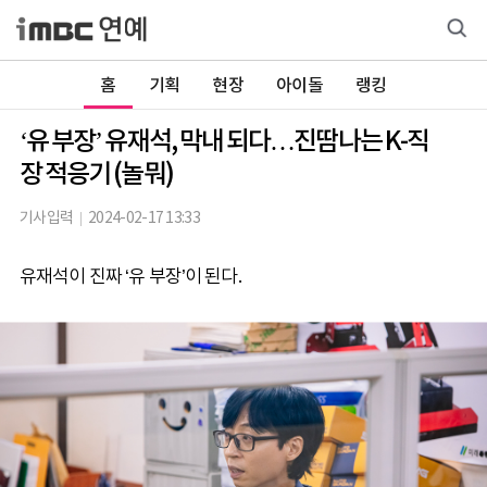
홈
기획
현장
아이돌
랭킹
‘유 부장’ 유재석, 막내 되다…진땀나는 K-직
장 적응기 (놀뭐)
기사입력
2024-02-17 13:33
유재석이 진짜 ‘유 부장’이 된다.