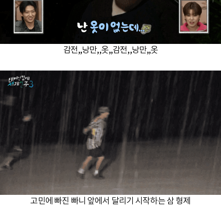
감전,,낭만,,옷,,감전,,낭만,,옷
고민에 빠진 빠니 앞에서 달리기 시작하는 삼 형제