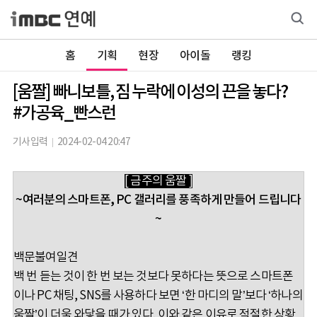
홈
기획
현장
아이돌
랭킹
[움짤] 빠니보틀, 짐 누락에 이성의 끈을 놓다?
#가공육_빤스런
기사입력
2024-02-04 20:47
[ 금주의 움짤 ]
~여러분의 스마트폰, PC 갤러리를 풍족하게 만들어 드립니다
~
백문불여일견
백 번 듣는 것이 한 번 보는 것보다 못하다는 뜻으로 스마트폰
이나 PC 채팅, SNS를 사용하다 보면 ‘한 마디의 말’보다 ‘하나의
움짤’이 더욱 와닿을 때가 있다. 이와 같은 이유로 적절한 상황