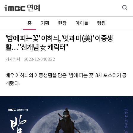
홈
기획
현장
아이돌
랭킹
'밤에 피는 꽃' 이하늬, '멋과 미(美)' 이중생
활…"신개념 女 캐릭터"
기사입력
2023-12-04 08:32
배우 이하늬의 이중생활을 담은 '밤에 피는 꽃' 3차 포스터가 공
개됐다.