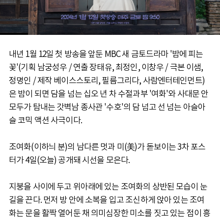
내년 1월 12일 첫 방송을 앞둔 MBC 새 금토드라마 '밤에 피는
꽃'(기획 남궁성우 / 연출 장태유, 최정인, 이창우 / 극본 이샘,
정명인 / 제작 베이스스토리, 필름그리다, 사람엔터테인먼트)
은 밤이 되면 담을 넘는 십오 년 차 수절과부 '여화'와 사대문 안
모두가 탐내는 갓벽남 종사관 '수호'의 담 넘고 선 넘는 아슬아
슬 코믹 액션 사극이다.
조여화(이하늬 분)의 남다른 멋과 미(美)가 돋보이는 3차 포스
터가 4일(오늘) 공개돼 시선을 모은다.
지붕을 사이에 두고 위아래에 있는 조여화의 상반된 모습이 눈
길을 끈다. 먼저 방 안에 소복을 입고 조신하게 앉아 있는 조여
화는 문을 활짝 열어둔 채 의미심장한 미소를 짓고 있는 점이 흥