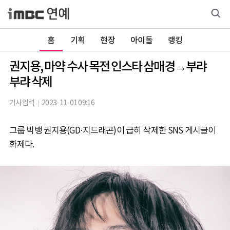
홈
기획
현장
아이돌
랭킹
권지용, 마약 수사 목전 인스타 삼매경→부랴
부랴 삭제
기사입력
2023-11-01 09:16
그룹 빅뱅 권지용(GD·지드래곤)이 급히 삭제한 SNS 게시글이
화제다.