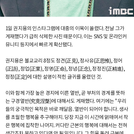
1일 권지용의 인스타그램에 대중의 이목이 쏠렸다. 전날 그가
게재했다가 급히 삭제한 사진 때문이다. 이는 SNS 및 온라인커
뮤니티 등지에서 빠르게 확산됐다.
권지용은 불교교리 8정도 정견(正見), 정사유(正思惟), 정어
(正語), 정업(正業), 정명(正命), 정념(正念), 정정진(正精進),
정정(正定)에 대한 설명이 적힌 글귀를 올렸던 것.
이와 함께 가장 높은 경지에 이른 열반, 곧 부처의 경계를 뜻하
는 구경열반(究竟涅槃)에 대해서도 게재했다. 여기에는 "우리
들의 궁극적인 목적은 바로 깨달음. 열반이 되어야 합니다. 생사
를 초월한 행복을 추구해야지. 당장 지금 이 시간에 얽매여서 작
은 행복에 집착한 나머지. 커다란 근본의 행복에 대해서는 전혀
생각조차 못하고 있다면 안 될 일입니다. 그 힘을 돌려 근본에