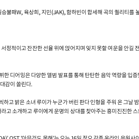
승불패W, 육상희, 지민(JAK), 함하빈이 합세해 곡의 퀄리티를 
 서정적이고 잔잔한 선율 위에 얹어지며 잊지 못할 여운을 안길 
 데뷔한 디어밍은 다양한 앨범 발표를 통해 탄탄한 음악 역량을 입증
기대감이 쏠린다.
씩하고 밝은 소녀 루이가 누군가 버린 판다 인형을 주워 온 그날 밤
터라고 소개하고 루이에게 운명의 상대를 찾아주는 흥미진진한 스
A)' OST '아무것도 못해'는 오는 16일 정오 각종 온라인 음원사