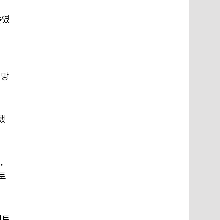
높였
전망
했
,
토
이트