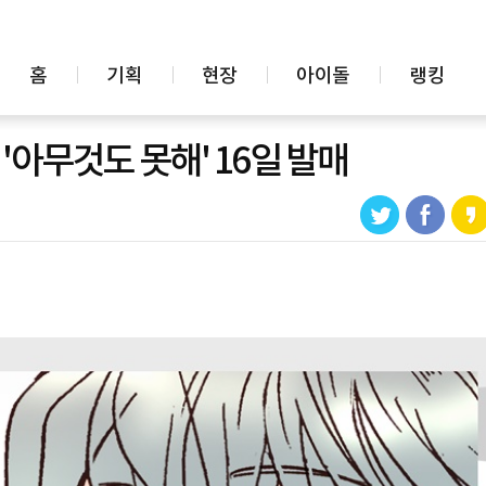
홈
기획
현장
아이돌
랭킹
 '아무것도 못해' 16일 발매