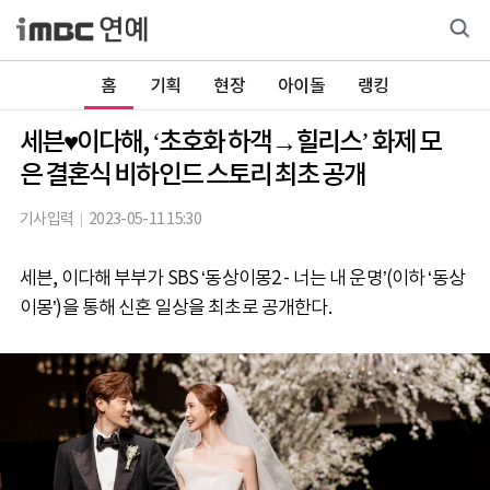
홈
기획
현장
아이돌
랭킹
세븐♥이다해, ‘초호화 하객→힐리스’ 화제 모
은 결혼식 비하인드 스토리 최초 공개
기사입력
2023-05-11 15:30
세븐, 이다해 부부가 SBS ‘동상이몽2 - 너는 내 운명’(이하 ‘동상
이몽’)을 통해 신혼 일상을 최초로 공개한다.