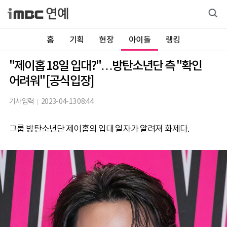
홈
기획
현장
아이돌
랭킹
"제이홉 18일 입대?"…방탄소년단 측 "확인
어려워" [공식입장]
기사입력
2023-04-13 08:44
그룹 방탄소년단 제이홉의 입대 일자가 알려져 화제다.