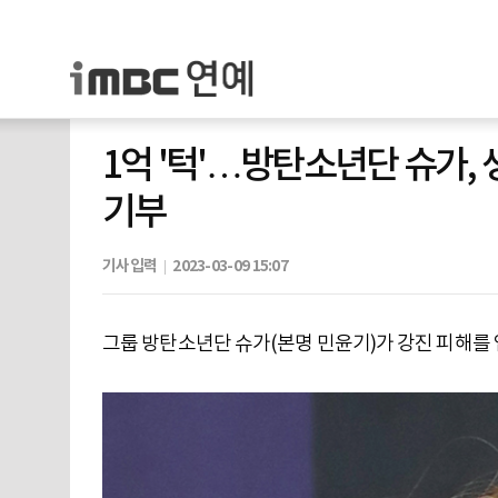
1억 '턱'…방탄소년단 슈가,
기부
기사입력
2023-03-09 15:07
그룹 방탄소년단 슈가(본명 민윤기)가 강진 피해를 