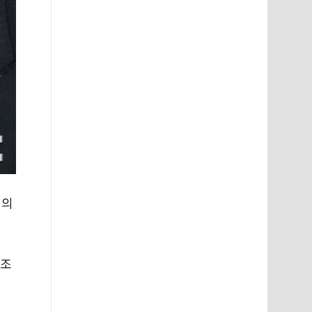
역의
 조