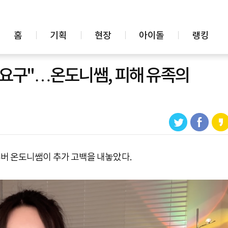
홈
기획
현장
아이돌
랭킹
 요구"…온도니쌤, 피해 유족의
버 온도니쌤이 추가 고백을 내놓았다.