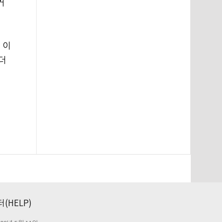
거
 이
더
(HELP)