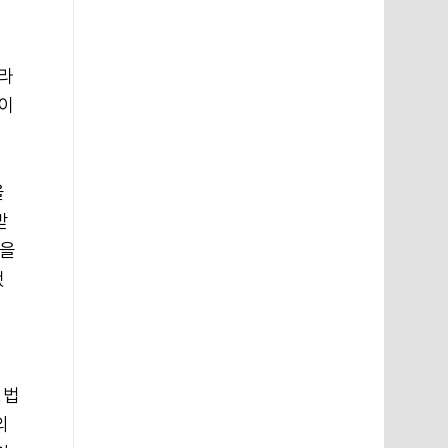
"라
 이
을
받
움을
했
 법
의