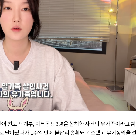
관이 친모와 계부, 이복동생 3명을 살해한 사건의 유가족이라고 
드로 달아났다가 1주일 만에 붙잡혀 송환돼 기소됐고 무기징역을 