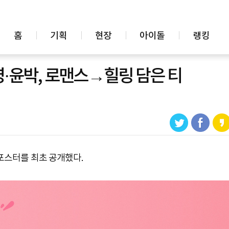
홈
기획
현장
아이돌
랭킹
·윤박, 로맨스→힐링 담은 티
 포스터를 최초 공개했다.