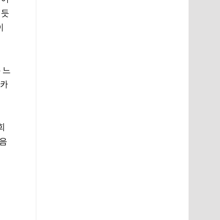
 듯
이
 느
 카
희
마음