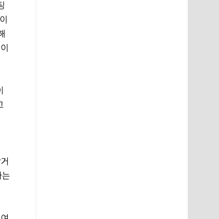
팅
심이
해
론이
이
고
랑거
나는
 여