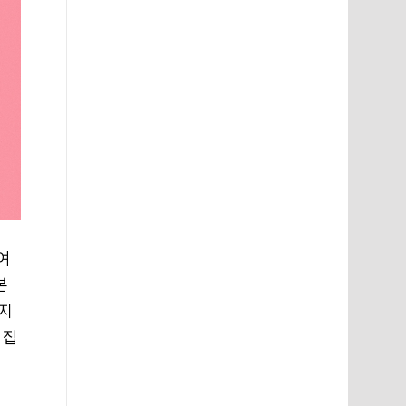
여
본
'지
 집