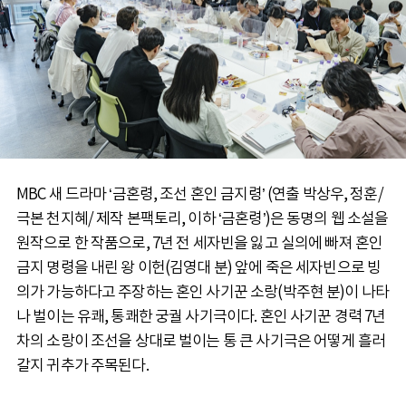
MBC 새 드라마 ‘금혼령, 조선 혼인 금지령’ (연출 박상우, 정훈/
극본 천지혜/ 제작 본팩토리, 이하 ‘금혼령’)은 동명의 웹 소설을
원작으로 한 작품으로, 7년 전 세자빈을 잃고 실의에 빠져 혼인
금지 명령을 내린 왕 이헌(김영대 분) 앞에 죽은 세자빈으로 빙
의가 가능하다고 주장하는 혼인 사기꾼 소랑(박주현 분)이 나타
나 벌이는 유쾌, 통쾌한 궁궐 사기극이다. 혼인 사기꾼 경력 7년
차의 소랑이 조선을 상대로 벌이는 통 큰 사기극은 어떻게 흘러
갈지 귀추가 주목된다.