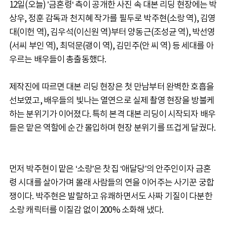
12일(오늘) ’금혼령‘ 측이 공개한 사진 속 대본 리딩 현장에는 박
상우, 정훈 감독과 천지혜 작가를 필두로 박주현(소랑 역), 김영
대(이헌 역), 김우석(이신원 역)부터 양동근(조성균 역), 박선영
(서씨 부인 역), 최덕문(괭이 역), 김민주(안 씨 역) 등 세대를 아
우르는 배우들이 총출동했다.
제작진에 따르면 대본 리딩 현장은 첫 만남부터 완벽한 호흡을
선보였고, 배우들의 빛나는 열연으로 실제 촬영 현장을 방불케
하는 분위기가 이어졌다. 특히 본격 대본 리딩이 시작되자 배우
들은 맡은 역할에 순간 몰입하며 현장 분위기를 뜨겁게 달궜다.
먼저 박주현이 맡은 ‘소랑’은 찻집 ‘애달당’의 안주인이자 금혼
령 시대를 살아가며 몰래 사람들의 연을 이어주는 사기꾼 궁합
쟁이다. 박주현은 발랄하고 유쾌하면서도 사짜 기질이 다분한
소랑 캐릭터를 이질감 없이 200% 소화해 냈다.