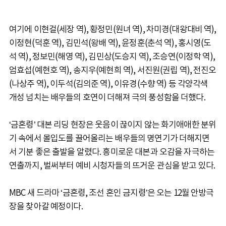
여기에 이현걸(세장 역), 황정민(원녀 역), 차미경(대왕대비 역),
이정현(덕훈 역), 김민석(왕배 역), 윤정훈(춘석 역), 홍시영(도
석 역), 정보민(해영 역), 김민상(도승지 역), 조승연(이정학 역),
엄효섭(예현호 역), 송지우(예현희 역), 서진원(권립 역), 전진오
(나상주 역), 이두석(김의준 역), 이유경(수향 역) 등 각양각색
개성 넘치는 배우들의 호연이 더해져 극의 풍성함을 더했다.
‘금혼령’ 대본 리딩 현장은 웃음이 끊이지 않는 화기애애한 분위
기 속에서 몰입도를 끌어올리는 배우들의 명연기가 더해지면
서 기분 좋은 출발을 알렸다. 흥미로운 대본과 오감을 자극하는
연출까지, 벌써부터 예비 시청자들의 뜨거운 관심을 받고 있다.
MBC 새 드라마 ‘금혼령, 조선 혼인 금지령’은 오는 12월 안방극
장을 찾아갈 예정이다.