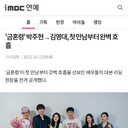
홈
기획
현장
아이돌
랭킹
'금혼령' 박주현→김영대, 첫 만남부터 완벽 호
흡
기사입력
2022-10-12 08:48
‘금혼령’이 첫 만남부터 갓벽 호흡을 선보인 배우들의 대본 리딩
현장을 전격 공개했다.