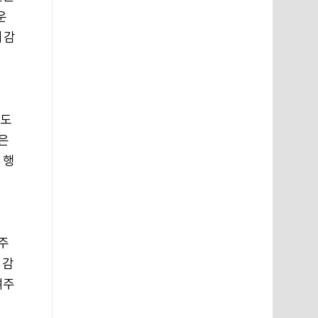
운
 감
우
서도
은
 행
주
 감
여주