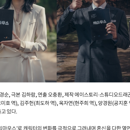
경순, 극본 김하람, 연출 오충환, 제작 에이스토리·스튜디오드래곤
호 역), 김주헌(최도하 역), 옥자연(현주희 역), 양경원(공지훈 
고 있다.
'빅마우스'로 캐릭터의 변화를 극적으로 그려내며 혼신을 다한 열