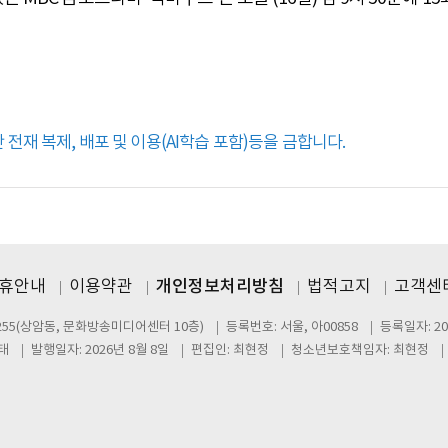
전재 복제, 배포 및 이용(AI학습 포함)등을 금합니다.
제휴안내
이용약관
개인정보처리방침
법적고지
고객센터
255(상암동, 문화방송미디어센터 10층)
등록번호: 서울, 아00858
등록일자: 20
태
발행일자: 2026년 8월 8일
편집인: 최현정
청소년보호책임자: 최현정