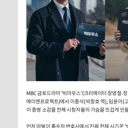
MBC 금토드라마 '빅마우스'(크리에이터 장영철·정
에이맨프로젝트)에서 이종석(박창호 역), 임윤아(고미
이 종영 소감을 전해 시청자들의 가슴을 뜨겁게 만들
먼저 떠벌이 흙수저 변호사에서 진짜 천재 사기꾼 