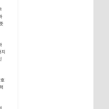
무
마
따뜻
마
마지
신
창호
상력
회