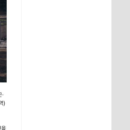
·
역)
연을