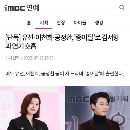
홈
기획
현장
아이돌
랭킹
[단독] 유선·이천희·공정환, '종이달'로 김서형
과 연기 호흡
기사입력
2022-07-21 16:33
배우 유선, 이천희, 공정환 등이 새 드라마 '종이달'에 출연한다.