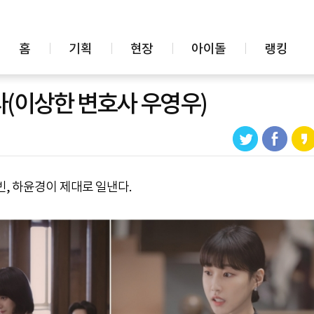
홈
기획
현장
아이돌
랭킹
다(이상한 변호사 우영우)
빈, 하윤경이 제대로 일낸다.