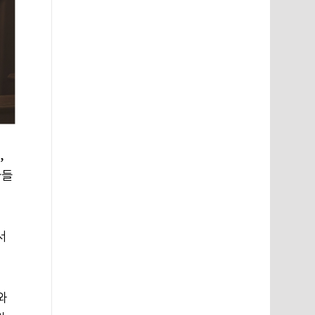
,
사들
서
와