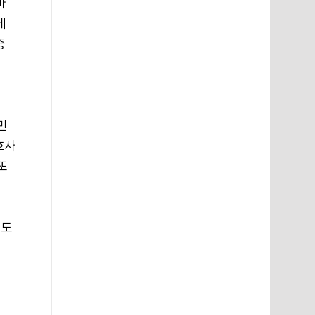
마
게
증
민
호사
또
서도