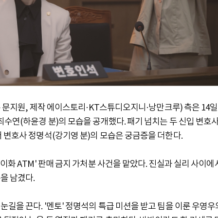
본 문지원, 제작 에이스토리·KT스튜디오지니·낭만크루) 측은 14일
수연(하윤경 분)의 모습을 공개했다. 패기 넘치는 두 신입 변호
 변호사 정명석(강기영 분)의 모습은 궁금증을 더한다.
이화 ATM' 판매 금지 가처분 사건을 맡았다. 진실과 실리 사이에
을 남겼다.
길을 끈다. '멘토' 정명석의 특급 미션을 받고 팀을 이룬 우영우