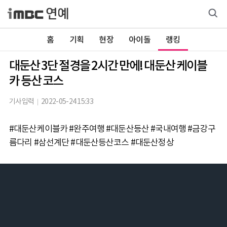
홈
기획
현장
아이돌
랭킹
대둔산 3단 절경을 2시간 만에! 대둔산 케이블
카 등산 코스
기사입력
2022-05-24 15:33
#대둔산케이블카 #완주여행 #대둔산등산 #국내여행 #금강구
름다리 #삼선계단 #대둔산등산코스 #대둔산정상