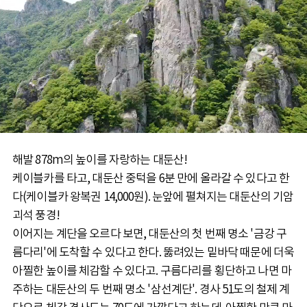
해발 878m의 높이를 자랑하는 대둔산!
케이블카를 타고, 대둔산 중턱을 6분 만에 올라갈 수 있다고 한
다(케이블카 왕복권 14,000원). 눈앞에 펼쳐지는 대둔산의 기암
괴석 풍경!
이어지는 계단을 오르다 보면, 대둔산의 첫 번째 명소 '금강 구
름다리'에 도착할 수 있다고 한다. 뚫려있는 밑바닥 때문에 더욱
아찔한 높이를 체감할 수 있다고. 구름다리를 횡단하고 나면 마
주하는 대둔산의 두 번째 명소 '삼선계단'. 경사 51도의 철제 계