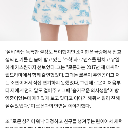
'절비'라는 독특한 설정도 특이했지만 조이현은 극중에서 전교
생의 인기를 한 몸에 받고 있는 '수혁'과 로맨스를 펼치고 유일
하게 키스씬까지 선보였다. 그는 "로몬과는 2017년 제 데뷔작
웹드라마에서 함께 출연했었다. 그때는 로몬이 주인공이고 저
는 조연이어서 직접 연기하지 못했었다. 그런데 로몬이 처음부
터 저에게 먼저 말도 걸어주고 그때 '슬기로운 의사생활'이 방
영중이었는데 재미있게 보고 있다고 이야기 해줘서 빨리 친해
질수 있었다."며 로몬과의 인연을 이야기했다.
또 "로몬 성격이 워낙 다정하고 친구들 챙겨주는 편이어서 체력