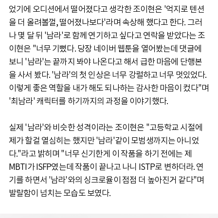
었기에 오디션에서 떨어졌다고 생각한 조이현은 '억지로 텐션
을 더 올려볼껄, 떨어졌나보다'라며 속상해 했다고 한다. 그러
나 몇 달 뒤 '남라'로 함께 연기하고 싶다고 연락을 받았다는 조
이현은 "너무 기뻤다. 당장 네이버 웹툰을 열어봤는데 댓글에
보니 '남라'는 끝까지 봐야 나온다고 해서 급한 마음에 단행본
을 사서 봤다. '남라'의 첫 인상은 너무 강렬하고 너무 멋있었다.
이렇게 좋은 역할을 내가 해도 되나하는 감사한 마음이 컸다"며
'최남라' 캐릭터를 하기까지의 과정을 이야기했다.
실제 '남라'와 비슷한 성격이라는 조이현은 "고등학교 시절에
제가 할걸 열심히는 했지만 '남라'같이 모범생까지는 아니었
다."라고 밝히며 "너무 신기한게 이 작품을 하기 전에는 제
MBTI가 ISFP였는데 작품이 끝나고 나니 ISTP로 변하더라. 연
기를 하면서 '남라'와의 싱크로율이 점점 더 높아진거 같다"며
발랄함이 넘치는 모습도 보였다.