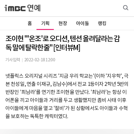
홈
기획
현장
아이돌
랭킹
조이현 "'온조'로 오디션, 텐션 올려달라는 감
독 말에 탈락한줄" [인터뷰M]
기사입력
2022-02-18 12:00
넷플릭스 오리지널 시리즈 '지금 우리 학교는'(이하 '지우학', 극
본 천성일, 연출 이재규, 김남수)에서 전교 1등이자 2학년 5반의
반장인 '최남라'를 연기한 조이현을 만났다. '최남라'는 항상 이
어폰을 끼고 아이들과 거리를 두고 생활했지만 좀비 사태 이후
아이들에게 마음을 열고 '절비'가 된 상황에서도 아이들과 수혁
을 보호하는 독특한 캐릭터였다.