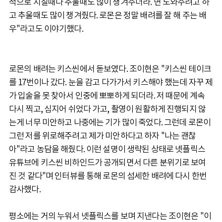
적으로 지칠때나 추울때도 많이 챙겨주더라. 면 도와주려고 하
고 추울때도 많이 챙겨줬다. 로몬은 정말 배려를 잘 해 주는 배
우"라고도 이야기했다.
로몬의 배려는 키스씬에서 돋보였다. 조이현은 "키스씬 테이크
를 17번이나 갔다. 눈을 감고 다가가서 키스해야 했는데 자꾸 제
가 입술을 못 찾아서 인중에 뽀뽀하게 되더라. 저 때문에 계속
다시 찍고, 심지어 쉬었다 가고, 촬영이 원활하게 진행되지 않
는게 너무 미안하고 나중에는 기가 많이 죽었다. 그런데 로몬이
그런 저를 위로해주려고 제가 미안하다고 하자 "나는 괜찮
아"라고 농담을 해줬다. 이런 설명이 생략된 상태로 넷플릭스
유튜브에 키스씬 비하인드가 공개되면서 다른 분위기로 보여
진 것 같다"며 인터뷰를 통해 로몬의 섬세한 배려에 다시 한번
감사했다.
평소에는 거의 누워서 넷플릭스를 보며 지낸다는 조이현은 "이