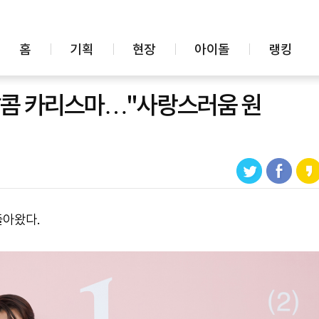
홈
기획
현장
아이돌
랭킹
 달콤 카리스마…"사랑스러움 원
돌아왔다.