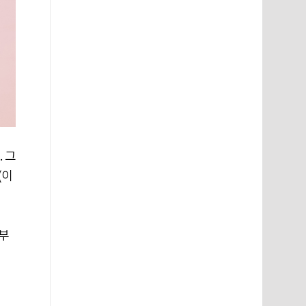
 그
(이
전부