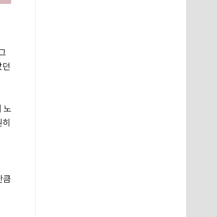
엊그
았던
 노
원히
만큼