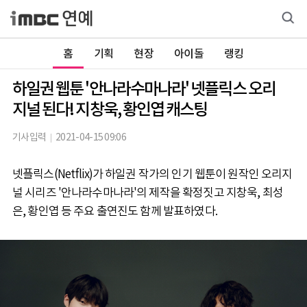
홈
기획
현장
아이돌
랭킹
하일권 웹툰 '안나라수마나라' 넷플릭스 오리
지널 된다! 지창욱, 황인엽 캐스팅
기사입력
2021-04-15 09:06
넷플릭스(Netflix)가 하일권 작가의 인기 웹툰이 원작인 오리지
널 시리즈 '안나라수마나라'의 제작을 확정짓고 지창욱, 최성
은, 황인엽 등 주요 출연진도 함께 발표하였다.