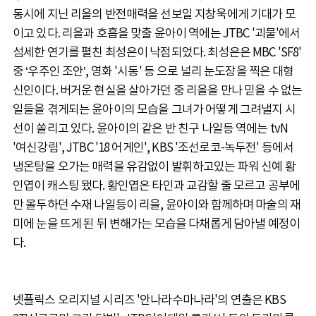
동시에 지닌 리을의 반전매력을 선보일 지창욱에게 기대가 모
이고 있다. 리을과 호흡을 맞출 윤아이 역에는 JTBC '괴물'에서
섬세한 연기를 펼친 최성은이 낙점되었다. 최성은은 MBC 'SF8'
중 ‘우주인 조안’, 영화 '시동' 등 으로 널리 눈도장을 찍은 대형
신인이다. 버거운 현실을 살아가던 중 리을을 만나 믿을 수 없는
일들을 겪게되는 윤아이의 모습을 그녀가 어떻게 그려낼지 시
선이 쏠리고 있다. 윤아이의 같은 반 친구 나일등 역에는 tvN
'여신강림', JTBC '18 어게인', KBS '조선로코-녹두전' 등에서
냉온탕을 오가는 매력을 유감없이 발휘하고있는 파워 신예 황
인엽이 캐스팅 됐다. 황인엽은 타인과 교감할 줄 모르고 공부에
만 몰두하던 수재 나일등이 리을, 윤아이와 함께하며 마술의 재
미에 눈을 뜨게 된 뒤 변해가는 모습을 다채롭게 담아낼 예정이
다.
넷플릭스 오리지널 시리즈 '안나라수마나라'의 연출은 KBS