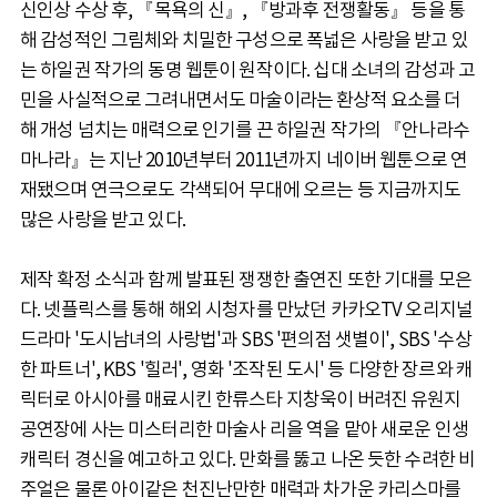
신인상 수상 후, 『목욕의 신』, 『방과후 전쟁활동』 등을 통
해 감성적인 그림체와 치밀한 구성으로 폭넓은 사랑을 받고 있
는 하일권 작가의 동명 웹툰이 원작이다. 십대 소녀의 감성과 고
민을 사실적으로 그려내면서도 마술이라는 환상적 요소를 더
해 개성 넘치는 매력으로 인기를 끈 하일권 작가의 『안나라수
마나라』는 지난 2010년부터 2011년까지 네이버 웹툰으로 연
재됐으며 연극으로도 각색되어 무대에 오르는 등 지금까지도
많은 사랑을 받고 있다.
제작 확정 소식과 함께 발표된 쟁쟁한 출연진 또한 기대를 모은
다. 넷플릭스를 통해 해외 시청자를 만났던 카카오TV 오리지널
드라마 '도시남녀의 사랑법'과 SBS '편의점 샛별이', SBS '수상
한 파트너', KBS '힐러', 영화 '조작된 도시' 등 다양한 장르와 캐
릭터로 아시아를 매료시킨 한류스타 지창욱이 버려진 유원지
공연장에 사는 미스터리한 마술사 리을 역을 맡아 새로운 인생
캐릭터 경신을 예고하고 있다. 만화를 뚫고 나온 듯한 수려한 비
주얼은 물론 아이같은 천진난만한 매력과 차가운 카리스마를