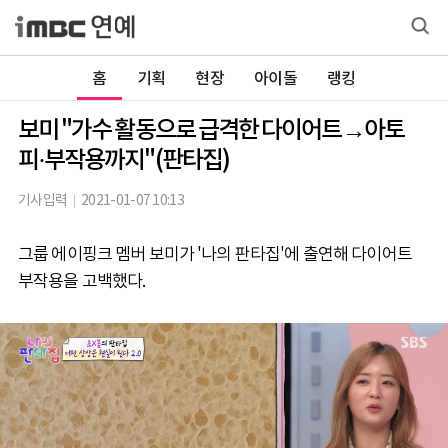
홈
기획
현장
아이돌
랭킹
보미 "가수 활동으로 급격한 다이어트→아토
피·부작용까지"(판타집)
기사입력
2021-01-07 10:13
그룹 에이핑크 멤버 보미가 '나의 판타집'에 출연해 다이어트
부작용을 고백했다.