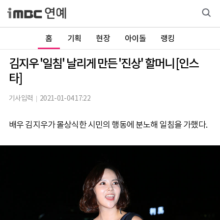
홈
기획
현장
아이돌
랭킹
김지우 '일침' 날리게 만든 '진상' 할머니 [인스
타]
기사입력
2021-01-04 17:22
배우 김지우가 몰상식한 시민의 행동에 분노해 일침을 가했다.